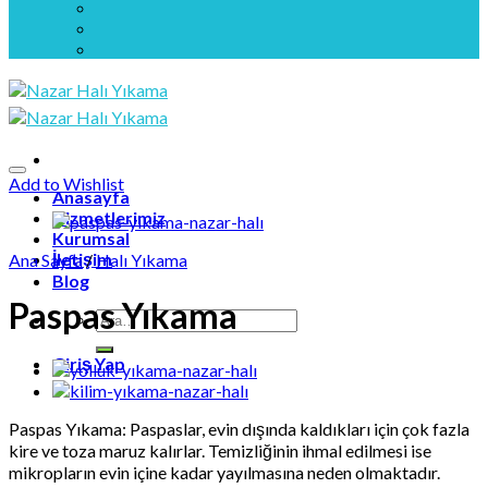
Add to Wishlist
Anasayfa
Hizmetlerimiz
Kurumsal
İletişim
Ana Sayfa
/
Halı Yıkama
Blog
Paspas Yıkama
Ara:
Giriş Yap
Paspas Yıkama: Paspaslar, evin dışında kaldıkları için çok fazla
kire ve toza maruz kalırlar. Temizliğinin ihmal edilmesi ise
mikropların evin içine kadar yayılmasına neden olmaktadır.