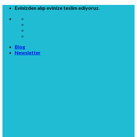
Skip
Evinizden alıp evinize teslim ediyoruz.
to
content
Blog
Newsletter