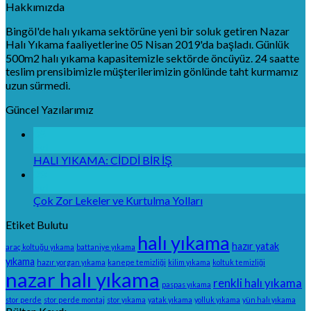
Hakkımızda
Bingöl'de halı yıkama sektörüne yeni bir soluk getiren Nazar
Halı Yıkama faaliyetlerine 05 Nisan 2019'da başladı. Günlük
500m2 halı yıkama kapasitemizle sektörde öncüyüz. 24 saatte
teslim prensibimizle müşterilerimizin gönlünde taht kurmamız
uzun sürmedi.
Güncel Yazılarımız
05
Eyl
HALI YIKAMA: CİDDİ BİR İŞ
03
Eyl
Çok Zor Lekeler ve Kurtulma Yolları
Etiket Bulutu
halı yıkama
hazır yatak
araç koltuğu yıkama
battaniye yıkama
yıkama
hazır yorgan yıkama
kanepe temizliği
kilim yıkama
koltuk temizliği
nazar halı yıkama
renkli halı yıkama
paspas yıkama
stor perde
stor perde montaj
stor yıkama
yatak yıkama
yolluk yıkama
yün halı yıkama