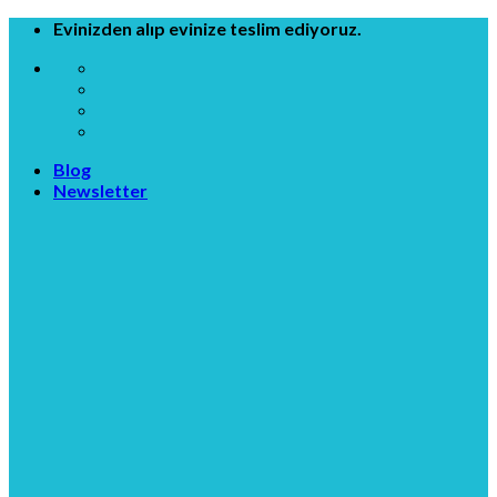
Skip
Evinizden alıp evinize teslim ediyoruz.
to
content
Blog
Newsletter