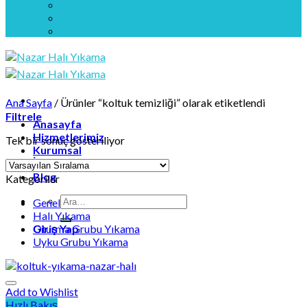
Ana Sayfa
/
Ürünler “koltuk temizliği” olarak etiketlendi
Filtrele
Anasayfa
Hizmetlerimiz
Tek bir sonuç gösteriliyor
Kurumsal
İletişim
Blog
Kategoriler
Ara:
Genel
Halı Yıkama
Giriş Yap
Oturma Grubu Yıkama
Uyku Grubu Yıkama
Add to Wishlist
Hızlı Bakış