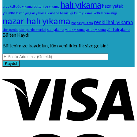
halı yıkama
hazır yatak
araç koltuğu yıkama
battaniye yıkama
yıkama
hazır yorgan yıkama
kanepe temizliği
kilim yıkama
koltuk temizliği
nazar halı yıkama
renkli halı yıkama
paspas yıkama
stor perde
stor perde montaj
stor yıkama
yatak yıkama
yolluk yıkama
yün halı yıkama
Bülten Kaydı
Bültenimize kaydolun, tüm yenilikler ilk size gelsin!