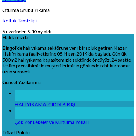
Oturma Grubu Yıkama
Koltuk Temizliği
5 üzerinden
5.00
oy aldı
Hakkımızda
Bingöl'de halı yıkama sektörüne yeni bir soluk getiren Nazar
Halı Yıkama faaliyetlerine 05 Nisan 2019'da başladı. Günlük
500m2 halı yıkama kapasitemizle sektörde öncüyüz. 24 saatte
teslim prensibimizle müşterilerimizin gönlünde taht kurmamız
uzun sürmedi.
Güncel Yazılarımız
05
Eyl
HALI YIKAMA: CİDDİ BİR İŞ
03
Eyl
Çok Zor Lekeler ve Kurtulma Yolları
Etiket Bulutu