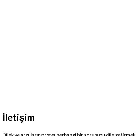
İletişim
Dilek ve arzularınız veya herhangi bir sorunuzu dile getirmek 