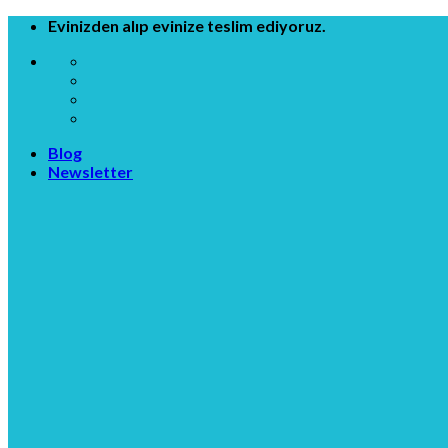
Skip
Evinizden alıp evinize teslim ediyoruz.
to
content
Blog
Newsletter